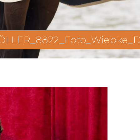
̈LLER_8822_Foto_Wiebke_Du