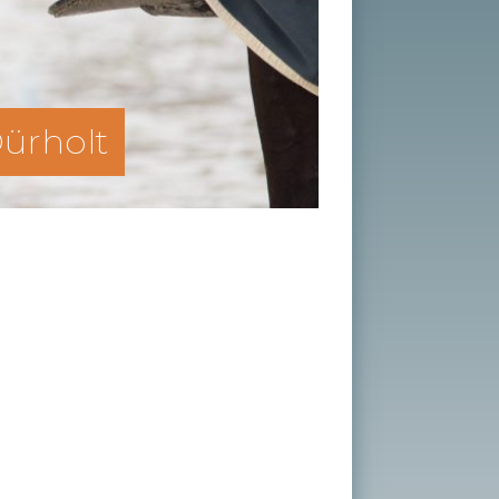
̈rholt